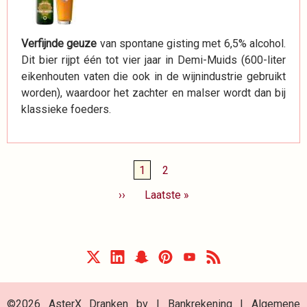
Verfijnde geuze
van spontane gisting met 6,5% alcohol.
Dit bier rijpt één tot vier jaar in Demi-Muids (600-liter
eikenhouten vaten die ook in de wijnindustrie gebruikt
worden), waardoor het zachter en malser wordt dan bij
klassieke foeders.
Paginering
Huidige
1
Page
2
pagina
Volgende
››
Laatste
Laatste »
pagina
pagina
©2026 AsterX Dranken bv |
Bankrekening
|
Algemene