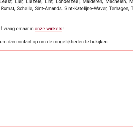
est, Lier, Liezele, Lint, Londerzeel, Malderen, Mechelen, M
Rumst, Schelle, Sint-Amands, Sint-Katelijne-Waver, Terhagen, T
of vraag ernaar in
onze winkels
!
eem dan contact op om de mogelijkheden te bekijken.