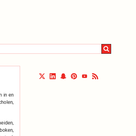
 in en
cholen,
heiden,
boken,