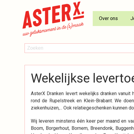
Over ons
J
ZOEKEN
Zoeken
Wekelijkse leverto
AsterX Dranken levert wekelijks dranken vanuit 
rond de Rupelstreek en Klein-Brabant. We doen d
ziekenhuizen,... Ook relatiegeschenken kunnen d
Wij leveren minstens één keer per maand en vaa
Boom, Borgerhout, Bornem, Breendonk, Buggenh