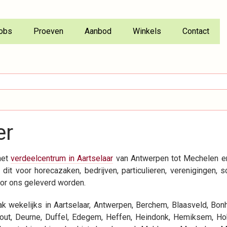
obs
Proeven
Aanbod
Winkels
Contact
er
het
verdeelcentrum in Aartselaar
van Antwerpen tot Mechelen en
it voor horecazaken, bedrijven, particulieren, verenigingen, s
oor ons geleverd worden.
k wekelijks in Aartselaar, Antwerpen, Berchem, Blaasveld, Bon
out, Deurne, Duffel, Edegem, Heffen, Heindonk, Hemiksem, Ho