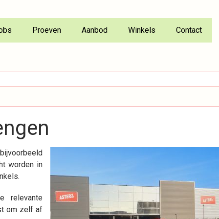
obs
Proeven
Aanbod
Winkels
Contact
engen
bijvoorbeeld
ht worden in
nkels.
e relevante
st om zelf af