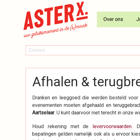
Over ons
J
ZOEKEN
Zoeken
Afhalen & terugbr
Dranken en leeggoed die werden besteld voor 
evenementen moeten afgehaald en teruggebrac
Aartselaar
. U kunt daarvoor niet terecht in onze wi
Houd rekening met de
levervoorwaarden
. D
bepalingen gelden namelijk ook als u ervoor kie