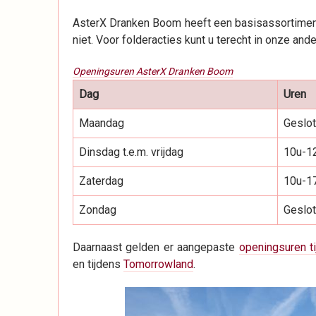
AsterX Dranken Boom heeft een basisassortiment
niet. Voor folderacties kunt u terecht in onze and
Openingsuren AsterX Dranken Boom
Dag
Uren
Maandag
Geslo
Dinsdag t.e.m. vrijdag
10u-1
Zaterdag
10u-1
Zondag
Geslo
Daarnaast gelden er aangepaste
openingsuren t
en tijdens
Tomorrowland
.