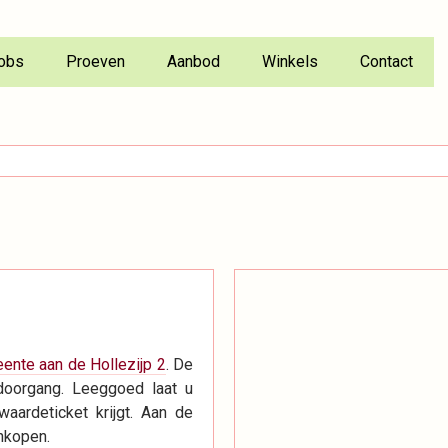
obs
Proeven
Aanbod
Winkels
Contact
eente aan de Hollezijp 2
. De
doorgang. Leeggoed laat u
aardeticket krijgt. Aan de
nkopen.