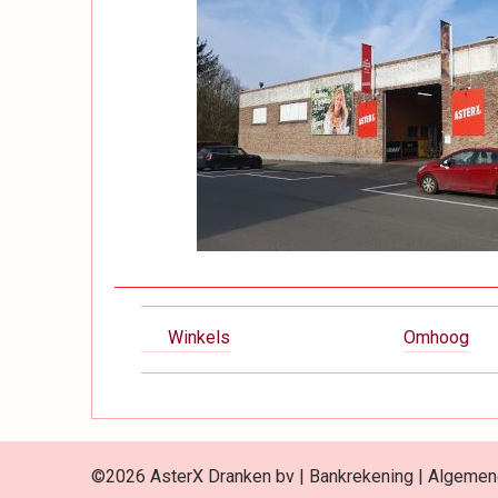
Boeknavigatie-
Winkels
Omhoog
links
voor
Winkels
©2026 AsterX Dranken bv |
Bankrekening
|
Algemen