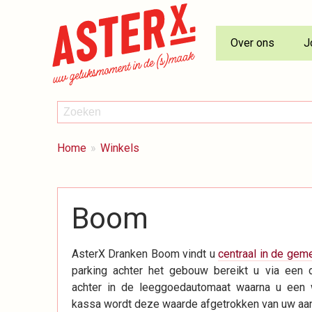
Over ons
J
ZOEKEN
Zoeken
BREADCRUMBS
Je
Home
Winkels
bent
hier:
Boom
AsterX Dranken Boom vindt u
centraal in de gem
parking achter het gebouw bereikt u via een 
achter in de leeggoedautomaat waarna u een w
kassa wordt deze waarde afgetrokken van uw aa