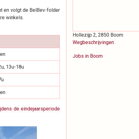
 en volgt de BelBev-folder
ere winkels.
Hollezijp 2, 2850 Boom
Wegbeschrijvingen
ten
Jobs in Boom
2u, 13u-18u
7u
ten
ijdens de eindejaarsperiode