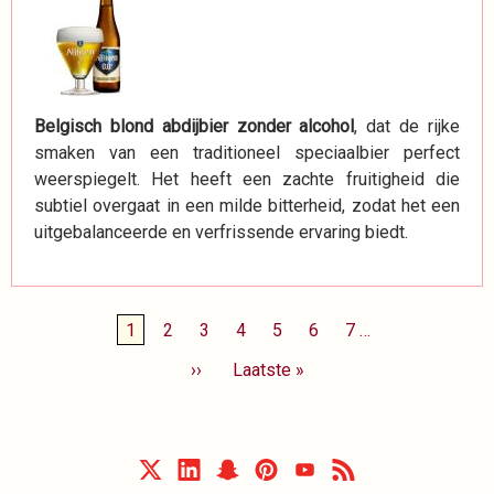
Belgisch blond abdijbier zonder alcohol
, dat de rijke
smaken van een traditioneel speciaalbier perfect
weerspiegelt. Het heeft een zachte fruitigheid die
subtiel overgaat in een milde bitterheid, zodat het een
uitgebalanceerde en verfrissende ervaring biedt.
Paginering
Huidige
1
Page
2
Page
3
Page
4
Page
5
Page
6
Page
7
…
pagina
Volgende
››
Laatste
Laatste »
pagina
pagina