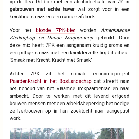
op de fles. Dit bier met een alcoholgehalte van 7% is
gebrouwen met echte haver
wat zorgt voor in een
krachtige smaak en een romige afdronk.
Voor het
blonde 7PK-bier
worden
Amerikaanse
Sterlinghop en Duitse Magnumhop
gebruikt. Door
deze mix heeft 7PK een aangenaam kruidig aroma en
een pittige smaak met een karaktervolle hopbitterheid.
‘Smaak met Kracht, Kracht met Smaak’
Achter 7PK zit het sociale economieproject
PaardenKracht in het BosLandschap
dat streeft naar
het behoud van het Vlaamse trekpaardenras en haar
ambacht. Door te werken met dit levend erfgoed
bouwen mensen met een arbeidsbeperking het nodige
zelfvertrouwen op in hun zoektocht naar aangepast
werk.