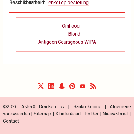
Beschikbaarheid
enkel op bestelling
Boeknavigatie-
Omhoog
links
Blond
voor
Antigoon Courageous WIPA
Dranken
©2026 AsterX Dranken bv |
Bankrekening
|
Algemene
voorwaarden
|
Sitemap
|
Klantenkaart
|
Folder
|
Nieuwsbrief
|
Contact