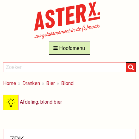
Hoofdmenu
ZOEKEN
Zoeken
BREADCRUMBS
Je
Home
Dranken
Bier
Blond
bent
hier:
Afdeling: blond bier