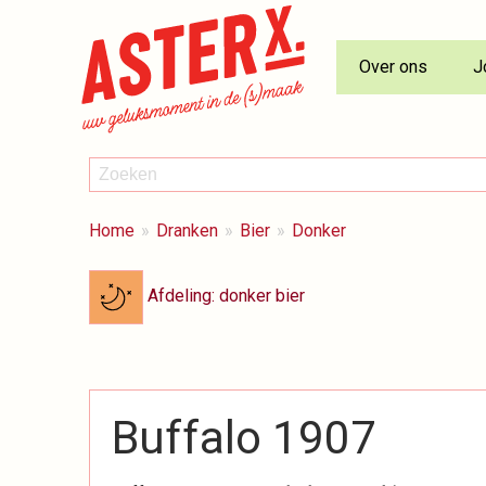
Over ons
J
ZOEKEN
Zoeken
BREADCRUMBS
Je
Home
Dranken
Bier
Donker
bent
hier:
Afdeling: donker bier
Buffalo 1907