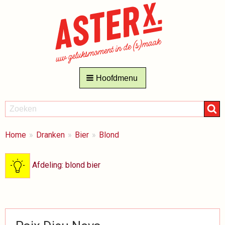
Hoofdmenu
ZOEKEN
Zoeken
BREADCRUMBS
Je
Home
Dranken
Bier
Blond
bent
hier:
Afdeling: blond bier