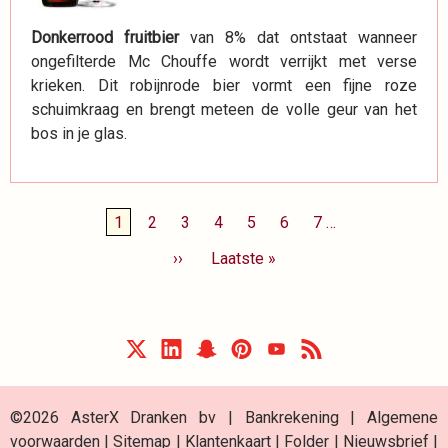
Donkerrood fruitbier
van 8% dat ontstaat wanneer
ongefilterde Mc Chouffe wordt verrijkt met verse
krieken. Dit robijnrode bier vormt een fijne roze
schuimkraag en brengt meteen de volle geur van het
bos in je glas.
Paginering
Huidige
1
Page
2
Page
3
Page
4
Page
5
Page
6
Page
7
…
pagina
Volgende
››
Laatste
Laatste »
pagina
pagina
©2026 AsterX Dranken bv |
Bankrekening
|
Algemene
voorwaarden
|
Sitemap
|
Klantenkaart
|
Folder
|
Nieuwsbrief
|