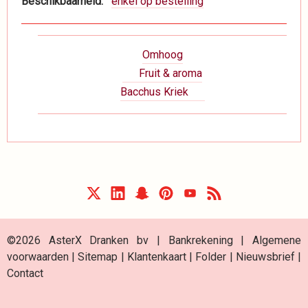
Beschikbaarheid
enkel op bestelling
Boeknavigatie-
Omhoog
links
Fruit & aroma
voor
Bacchus Kriek
Dranken
©2026 AsterX Dranken bv |
Bankrekening
|
Algemene
voorwaarden
|
Sitemap
|
Klantenkaart
|
Folder
|
Nieuwsbrief
|
Contact