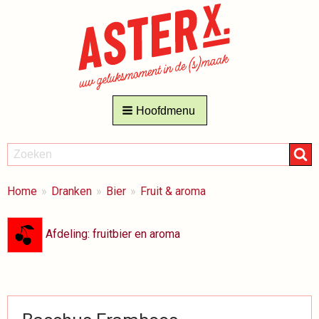
Hoofdmenu
ZOEKEN
Zoeken
BREADCRUMBS
Je
Home
Dranken
Bier
Fruit & aroma
bent
hier:
Afdeling: fruitbier en aroma