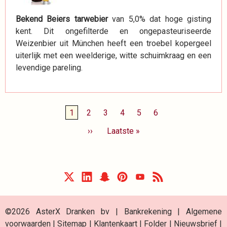
Bekend Beiers tarwebier
van 5,0% dat hoge gisting
kent. Dit ongefilterde en ongepasteuriseerde
Weizenbier uit München heeft een troebel kopergeel
uiterlijk met een weelderige, witte schuimkraag en een
levendige pareling.
Paginering
Huidige
1
Page
2
Page
3
Page
4
Page
5
Page
6
pagina
Volgende
››
Laatste
Laatste »
pagina
pagina
©2026 AsterX Dranken bv |
Bankrekening
|
Algemene
voorwaarden
|
Sitemap
|
Klantenkaart
|
Folder
|
Nieuwsbrief
|