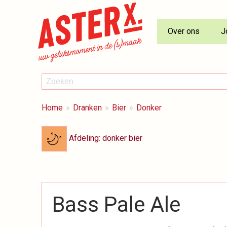
Over ons
J
ZOEKEN
Zoeken
BREADCRUMBS
Je
Home
Dranken
Bier
Donker
bent
hier:
Afdeling: donker bier
Bass Pale Ale