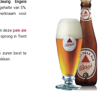
leurig Engels
gehalte van 5%.
merknaam voor
 in deze
pale ale
rsprong in Trent
e zuren best te
ekken.