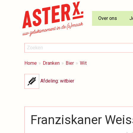
Over ons
J
ZOEKEN
Zoeken
BREADCRUMBS
Je
Home
Dranken
Bier
Wit
bent
hier:
Afdeling: witbier
Franziskaner Weis