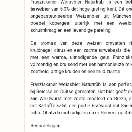
Franziskaner Weissbier Naturtrüb is een
be
tarwebier
van 5,0% dat hoge gisting kent. Dit on
ongepasteuriseerde Weizenbier uit Münche
troebel kopergeel uiterlijk met een weelde
schuimkraag en een levendige pareling.
De aroma’s van deze weizen omvatten rij
kruidnagel, citrus en een zachte tarwebasis die 
met een warme, uitnodigende geur. Franzisk
volmondig en bruisend met een harmonieuze mix 
zoetheid, pittige kruiden en een mild zuurtje.
Franziskaner Weissbier Naturtrüb is een perfe
bij Beierse en Duitse gerechten. Het bier geeft 
aan Weißwurst met zoete mosterd en Brezn, e
mit Kartoffelsalat, een portie Bratwurst mit Saue
lichte Obatzda met radijsjes en ui. Serveer op 3-6
Beoordelingen: