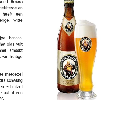
kend Beiers
gefilterde en
n heeft een
rige, witte
pe banaan,
het glas vult
aner smaakt
van fruitige
cte metgezel
extra schwung
en Schnitzel
rkraut of een
°C.