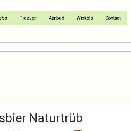
obs
Proeven
Aanbod
Winkels
Contact
sbier Naturtrüb