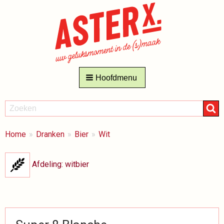
Hoofdmenu
ZOEKEN
Zoeken
BREADCRUMBS
Je
Home
Dranken
Bier
Wit
bent
hier:
Afdeling: witbier