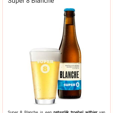
Super 8 Blanche
Super 8 Blanche is een
natuurlijk troebel witbier
van