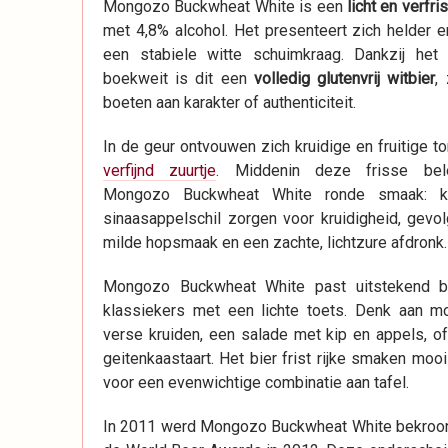
Mongozo Buckwheat White is een
licht en verfri
met 4,8% alcohol. Het presenteert zich helder e
een stabiele witte schuimkraag. Dankzij het
boekweit is dit een
volledig glutenvrij witbier
,
boeten aan karakter of authenticiteit.
In de geur ontvouwen zich kruidige en fruitige 
verfijnd zuurtje
. Middenin deze frisse bel
Mongozo Buckwheat White ronde smaak: ko
sinaasappelschil zorgen voor kruidigheid, gevo
milde hopsmaak en een zachte, lichtzure afdronk.
Mongozo Buckwheat White past uitstekend bi
klassiekers met een lichte toets. Denk aan 
verse kruiden, een salade met kip en appels, o
geitenkaastaart. Het bier frist rijke smaken moo
voor een evenwichtige combinatie aan tafel.
In 2011 werd Mongozo Buckwheat White bekroond