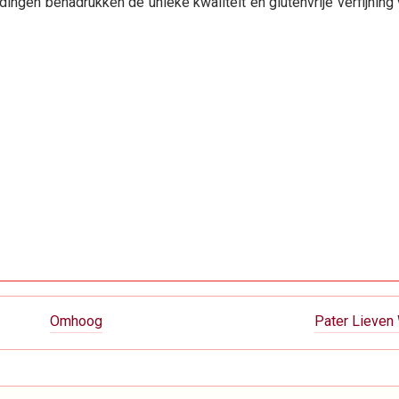
gen benadrukken de unieke kwaliteit en glutenvrije verfijning 
Omhoog
Pater Lieven 