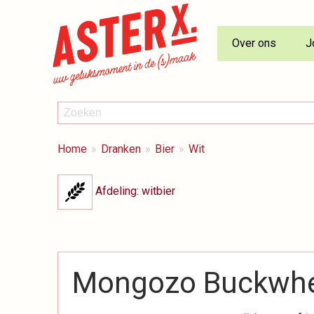
Over ons
J
ZOEKEN
Zoeken
BREADCRUMBS
Je
Home
Dranken
Bier
Wit
bent
hier:
Afdeling: witbier
Mongozo Buckwhe