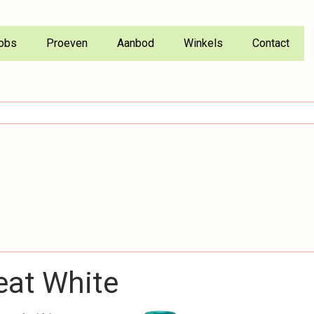
obs
Proeven
Aanbod
Winkels
Contact
at White