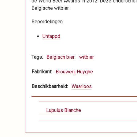
de World Beer Awards in 2012. Deze onderscheidin
Belgische witbier.
Beoordelingen:
Untappd
Tags
Belgisch bier
witbier
Fabrikant
Brouwerij Huyghe
Beschikbaarheid
Waarloos
Boeknavigatie-
Lupulus Blanche
links
voor