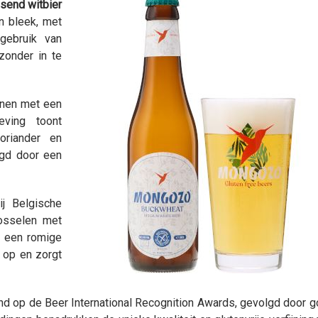
ssend witbier
n bleek, met
 gebruik van
 zonder in te
tonen met een
eving toont
riander en
lgd door een
j Belgische
mosselen met
f een romige
i op en zorgt
 op de Beer International Recognition Awards, gevolgd door g