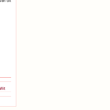
van dit
Wit