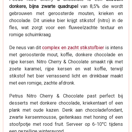
donkere, bijna zwarte quadrupel
van 8,5% die wordt
gebrouwen met geroosterde mouten, krieken en
chocolade. Dit unieke bier krijgt stikstof (nitro) in de
fles, wat zorgt voor een fluweelzachte textuur en
romige schuimkraag.
De neus van dit
complex en zacht stikstofbier
is intens
met geroosterde mout, koffie, donkere chocolade en
rijpe kersen. Nitro Cherry & Chocolate smaakt rijk met
zoete karamel, rijpe kersen en wat koffie, terwijl
stikstof het bier verrassend licht en drinkbaar maakt
met een romige, zachte afdronk.
Petrus Nitro Cherry & Chocolate past perfect bij
desserts met donkere chocolade, kriekentaart of een
plank met oude kazen. Denk aan chocoladefondant,
zwarte kersenmousse, geitenkaas met honing of een
stoofpotje met rood fruit. Serveer op 6-10°C tijdens
een gezellige winteravond.