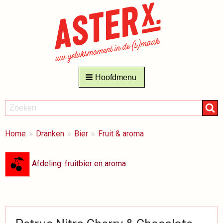
Hoofdmenu
ZOEKEN
Zoeken
BREADCRUMBS
Je
Home
Dranken
Bier
Fruit & aroma
bent
hier:
Afdeling: fruitbier en aroma