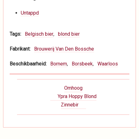
Untappd
Tags
Belgisch bier
blond bier
Fabrikant
Brouwerij Van Den Bossche
Beschikbaarheid
Bornem
Borsbeek
Waarloos
Boeknavigatie-
Omhoog
links
Ypra Hoppy Blond
voor
Zinnebir
Dranken