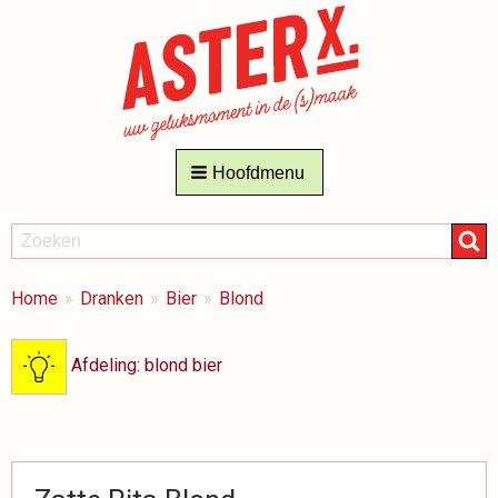
Hoofdmenu
ZOEKEN
Zoeken
BREADCRUMBS
Je
Home
Dranken
Bier
Blond
bent
hier:
Afdeling: blond bier