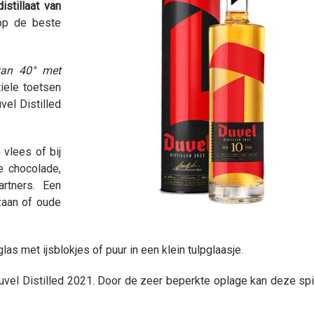
istillaat van
 op de beste
van 40° met
iele toetsen
vel Distilled
 vlees of bij
e chocolade,
artners. Een
zaan of oude
glas met ijsblokjes of puur in een klein tulpglaasje.
el Distilled 2021. Door de zeer beperkte oplage kan deze spir