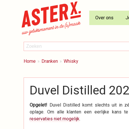
Over ons
J
ZOEKEN
Zoeken
BREADCRUMBS
Je
Home
Dranken
Whisky
bent
hier:
Duvel Distilled 20
Opgelet!
Duvel Distilled komt slechts uit in z
oplage. Om alle klanten een eerlijke kans te
reservaties niet mogelijk
.