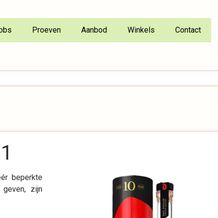
obs
Proeven
Aanbod
Winkels
Contact
21
éér beperkte
 geven, zijn