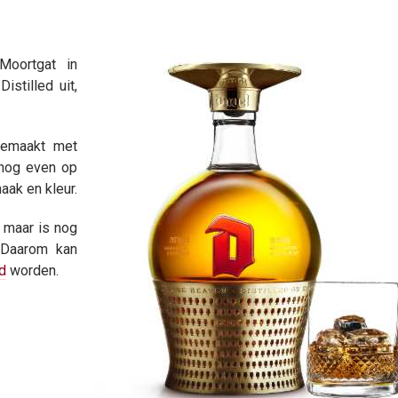
Moortgat in
stilled uit,
emaakt met
 nog even op
ak en kleur.
d maar is nog
. Daarom kan
d
worden.