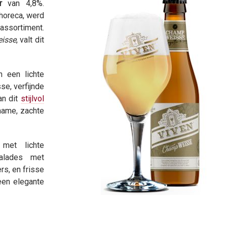
r
van 4,8%.
 horeca, werd
sortiment.
isse
, valt dit
n een lichte
se, verfijnde
an dit
stijlvol
name, zachte
met lichte
salades met
rs, en frisse
een elegante