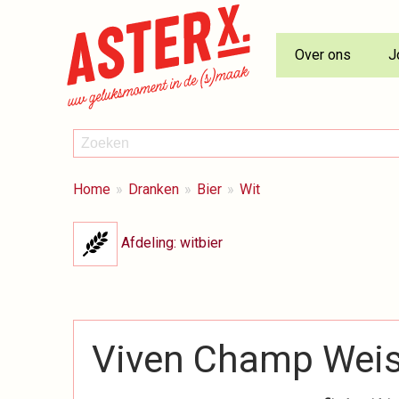
Over ons
J
ZOEKEN
Zoeken
BREADCRUMBS
Je
Home
Dranken
Bier
Wit
bent
hier:
Afdeling: witbier
Viven Champ Wei