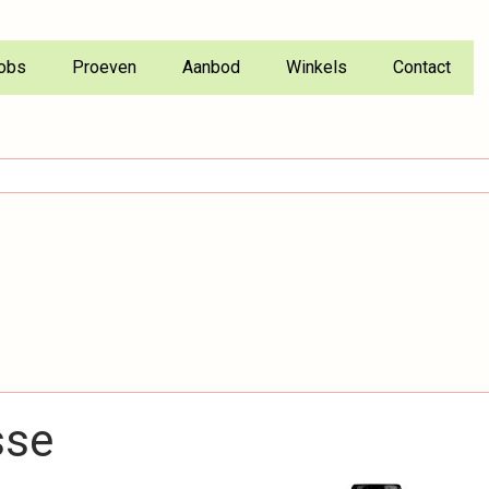
obs
Proeven
Aanbod
Winkels
Contact
sse