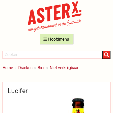
Hoofdmenu
ZOEKEN
Zoeken
BREADCRUMBS
Je
Home
Dranken
Bier
Niet verkrijgbaar
bent
hier:
Lucifer