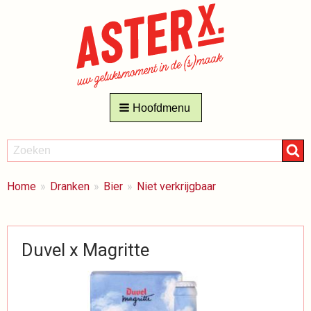
Hoofdmenu
ZOEKEN
Zoeken
BREADCRUMBS
Je
Home
Dranken
Bier
Niet verkrijgbaar
bent
hier:
Duvel x Magritte