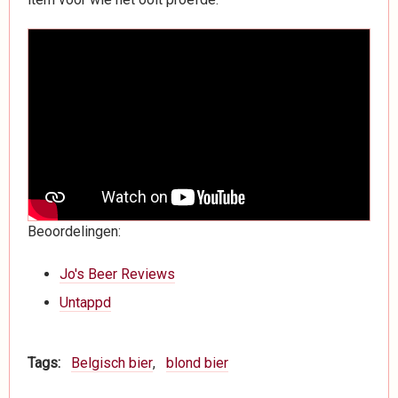
Beoordelingen:
Jo's Beer Reviews
Untappd
Tags
Belgisch bier
blond bier