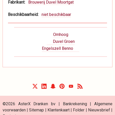
Fabrikant
Brouwerij Duvel Moortgat
Beschikbaarheid
niet beschikbaar
Boeknavigatie-
Omhoog
links
Duvel Groen
voor
Engelszell Benno
Dranken
©2026 AsterX Dranken bv |
Bankrekening
|
Algemene
voorwaarden
|
Sitemap
|
Klantenkaart
|
Folder
|
Nieuwsbrief
|