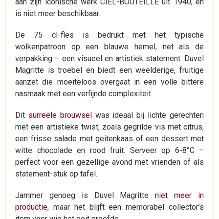
aan zijn iconische werk CIEL-BOUTEILLE uit 1940, en
is niet meer beschikbaar.
De 75 cl-fles is bedrukt met het typische
wolkenpatroon op een blauwe hemel, net als de
verpakking – een visueel en artistiek statement. Duvel
Magritte is troebel en biedt een weelderige, fruitige
aanzet die moeiteloos overgaat in een volle bittere
nasmaak met een verfijnde complexiteit.
Dit
surreële brouwsel
was ideaal bij lichte gerechten
met een artistieke twist, zoals gegrilde vis met citrus,
een frisse salade met geitenkaas of een dessert met
witte chocolade en rood fruit. Serveer op 6-8°C –
perfect voor een gezellige avond met vrienden of als
statement-stuk op tafel.
Jammer genoeg is Duvel Magritte
niet meer in
productie
, maar het blijft een memorabel collector’s
item voor wie het ooit proefde.