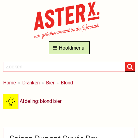
Hoofdmenu
ZOEKEN
Zoeken
BREADCRUMBS
Je
Home
Dranken
Bier
Blond
bent
hier:
Afdeling: blond bier