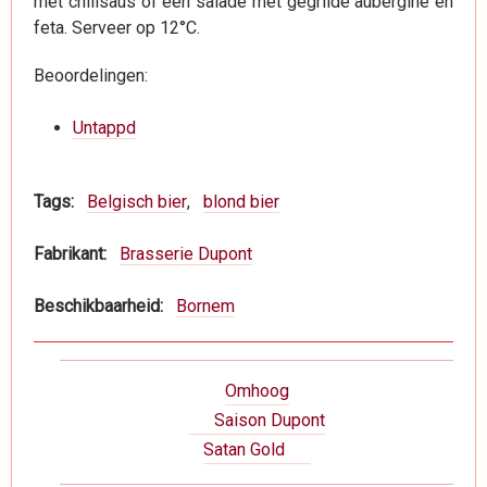
met chilisaus of een salade met gegrilde aubergine en
feta. Serveer op 12°C.
Beoordelingen:
Untappd
Tags
Belgisch bier
blond bier
Fabrikant
Brasserie Dupont
Beschikbaarheid
Bornem
Boeknavigatie-
Omhoog
links
Saison Dupont
voor
Satan Gold
Dranken