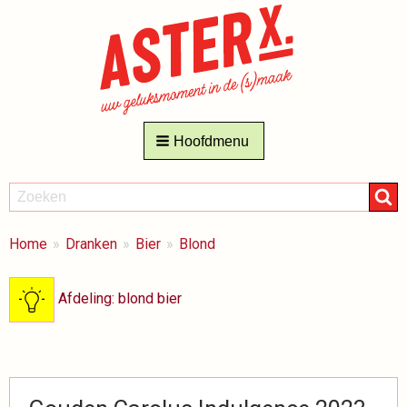
Hoofdmenu
ZOEKEN
Zoeken
BREADCRUMBS
Je
Home
Dranken
Bier
Blond
bent
hier:
Afdeling: blond bier