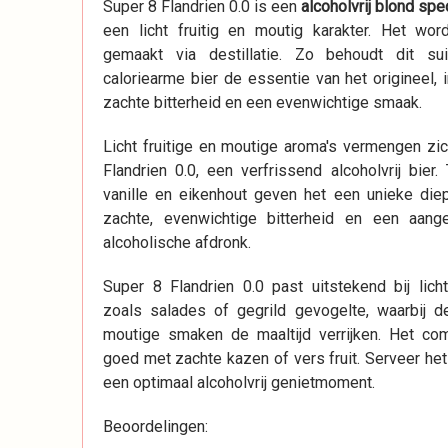
Super 8 Flandrien 0.0 is een
alcoholvrij blond spe
een licht fruitig en moutig karakter. Het wordt
gemaakt via destillatie. Zo behoudt dit su
caloriearme bier de essentie van het origineel, 
zachte bitterheid en een evenwichtige smaak.
Licht fruitige en moutige aroma's vermengen zic
Flandrien 0.0, een verfrissend alcoholvrij bier
vanille en eikenhout geven het een unieke die
zachte, evenwichtige bitterheid en een aang
alcoholische afdronk.
Super 8 Flandrien 0.0 past uitstekend bij lich
zoals salades of gegrild gevogelte, waarbij de
moutige smaken de maaltijd verrijken. Het co
goed met zachte kazen of vers fruit. Serveer he
een optimaal alcoholvrij genietmoment.
Beoordelingen: