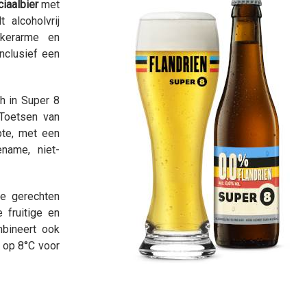
ciaalbier
met
 alcoholvrij
ikerarme en
inclusief een
h in Super 8
. Toetsen van
pte, met een
ename, niet-
te gerechten
 fruitige en
mbineert ook
t op 8°C voor