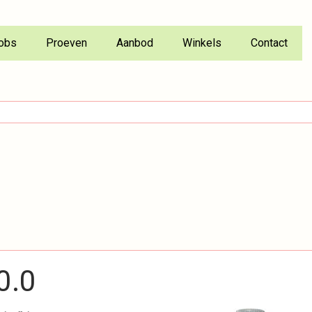
obs
Proeven
Aanbod
Winkels
Contact
0.0