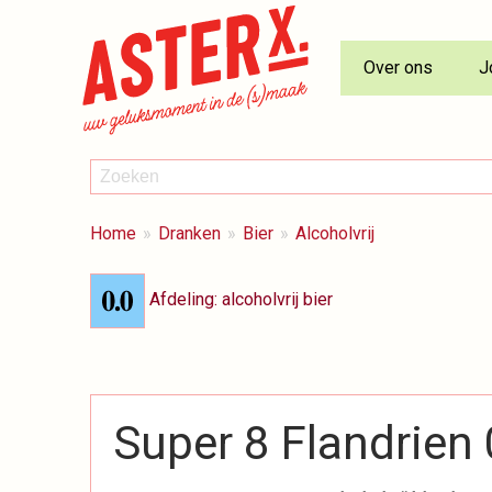
Over ons
J
ZOEKEN
Zoeken
BREADCRUMBS
Je
Home
Dranken
Bier
Alcoholvrij
bent
hier:
Afdeling: alcoholvrij bier
Super 8 Flandrien 