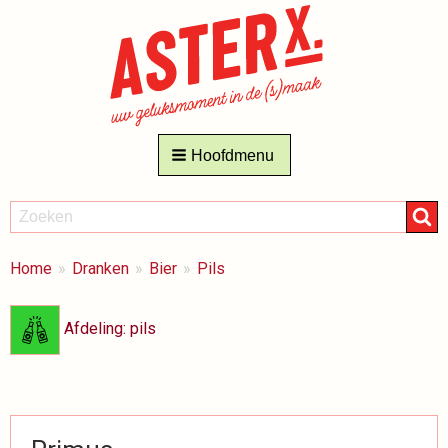
Hoofdmenu
ZOEKEN
Zoeken
BREADCRUMBS
Je
Home
Dranken
Bier
Pils
bent
hier:
Afdeling: pils