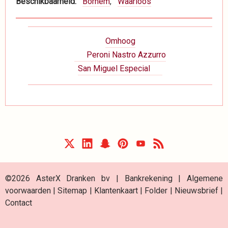
Beschikbaarheid
Bornem
Waarloos
Boeknavigatie-
Omhoog
links
Peroni Nastro Azzurro
voor
San Miguel Especial
Dranken
©2026 AsterX Dranken bv |
Bankrekening
|
Algemene
voorwaarden
|
Sitemap
|
Klantenkaart
|
Folder
|
Nieuwsbrief
|
Contact