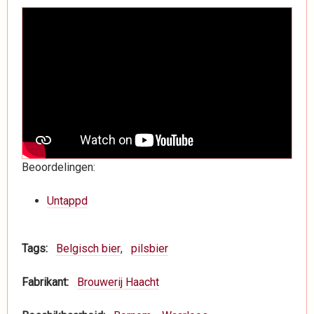
Beoordelingen:
Untappd
Tags
Belgisch bier
pilsbier
Fabrikant
Brouwerij Haacht