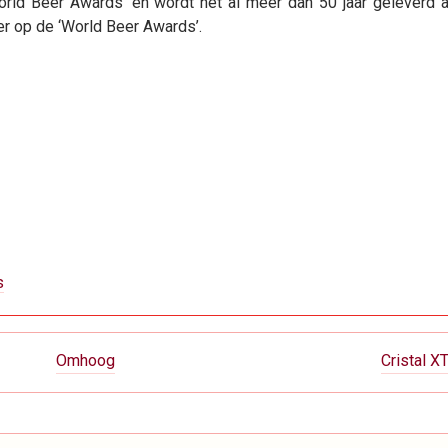
rld Beer Awards’ en wordt het al meer dan 50 jaar geleverd 
er op de ‘World Beer Awards’.
s
Omhoog
Cristal X