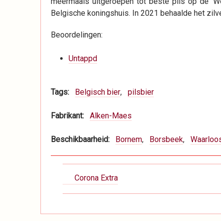
meermaals uitgeroepen tot beste pils op de ‘Wo
Belgische koningshuis. In 2021 behaalde het zilv
Beoordelingen:
Untappd
Tags
Belgisch bier
pilsbier
Fabrikant
Alken-Maes
Beschikbaarheid
Bornem
Borsbeek
Waarloo
Boeknavigatie-
Corona Extra
links
voor