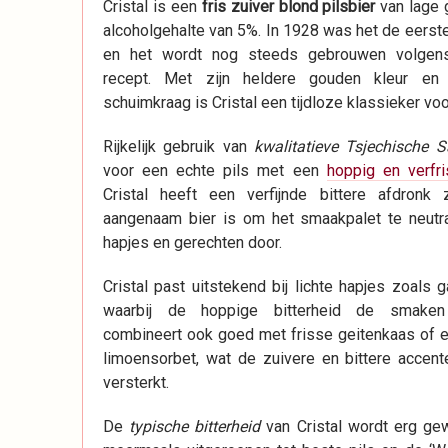
Cristal is een
fris zuiver blond pilsbier
van lage 
alcoholgehalte van 5%. In 1928 was het de eerste
en het wordt nog steeds gebrouwen volgens
recept. Met zijn heldere gouden kleur en 
schuimkraag is Cristal een tijdloze klassieker voo
Rijkelijk gebruik van
kwalitatieve Tsjechische 
voor een echte pils met een
hoppig en verfri
Cristal heeft een verfijnde bittere afdronk
aangenaam bier is om het smaakpalet te neutra
hapjes en gerechten door.
Cristal past uitstekend bij lichte hapjes zoals g
waarbij de hoppige bitterheid de smaken 
combineert ook goed met frisse geitenkaas of 
limoensorbet, wat de zuivere en bittere accent
versterkt.
De
typische bitterheid
van Cristal wordt erg gew