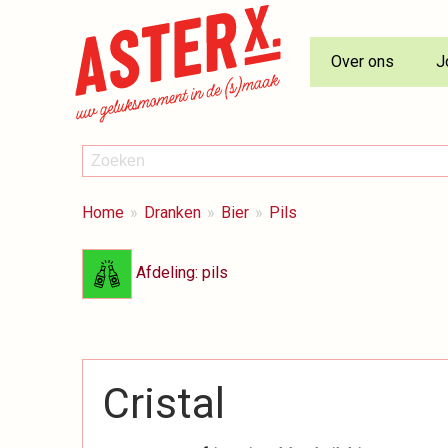
Over ons
J
ZOEKEN
Zoeken
BREADCRUMBS
Je
Home
Dranken
Bier
Pils
bent
hier:
Afdeling: pils
Cristal