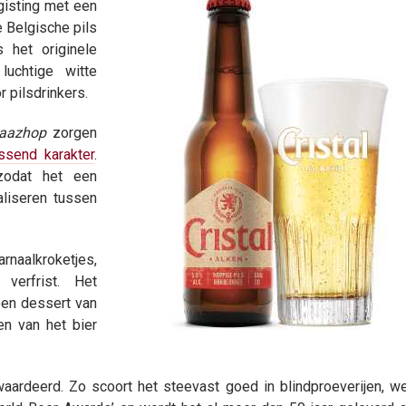
gisting met een
 Belgische pils
 het originele
luchtige witte
r pilsdrinkers.
Saazhop
zorgen
ssend karakter
.
 zodat het een
liseren tussen
arnaalkroketjes,
verfrist. Het
een dessert van
en van het bier
aardeerd. Zo scoort het steevast goed in blindproeverijen, w