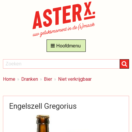
Hoofdmenu
ZOEKEN
Zoeken
BREADCRUMBS
Je
Home
Dranken
Bier
Niet verkrijgbaar
bent
hier:
Engelszell Gregorius