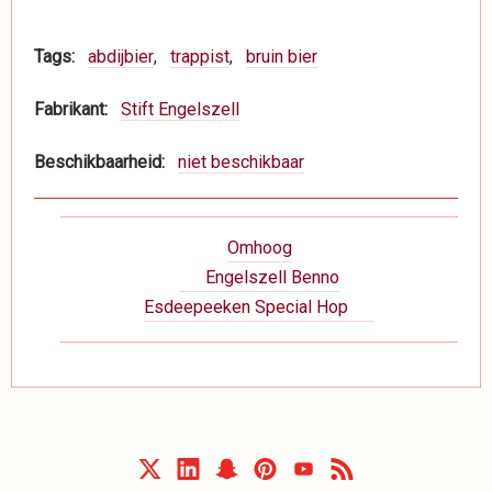
Tags
abdijbier
trappist
bruin bier
Fabrikant
Stift Engelszell
Beschikbaarheid
niet beschikbaar
Boeknavigatie-
Omhoog
links
Engelszell Benno
voor
Esdeepeeken Special Hop
Dranken