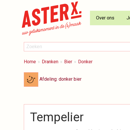
Over ons
J
ZOEKEN
Zoeken
BREADCRUMBS
Je
Home
Dranken
Bier
Donker
bent
hier:
Afdeling: donker bier
Tempelier