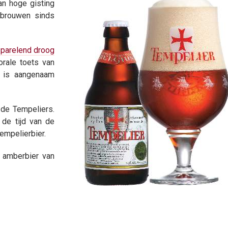
n hoge gisting
ebrouwen sinds
 parelend droog
orale toets van
r is aangenaam
 de Tempeliers.
 de tijd van de
Tempelierbier.
 amberbier van