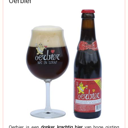
Oerbier
Oerbier is een
donker, krachtig bier
van hoge gisting