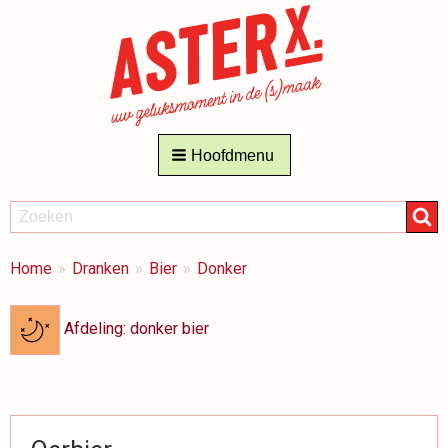
Hoofdmenu
ZOEKEN
Zoeken
BREADCRUMBS
Je
Home
Dranken
Bier
Donker
bent
hier:
Afdeling: donker bier