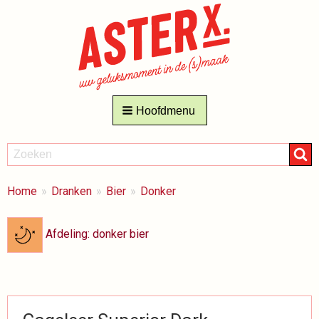
Hoofdmenu
ZOEKEN
Zoeken
BREADCRUMBS
Je
Home
Dranken
Bier
Donker
bent
hier:
Afdeling: donker bier