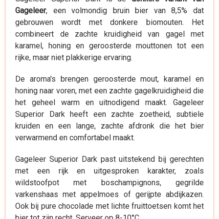
Gageleer
, een volmondig bruin bier van 8,5% dat
gebrouwen wordt met donkere biomouten. Het
combineert de zachte kruidigheid van gagel met
karamel, honing en geroosterde mouttonen tot een
rijke, maar niet plakkerige ervaring.
De aroma's brengen geroosterde mout, karamel en
honing naar voren, met een zachte gagelkruidigheid die
het geheel warm en uitnodigend maakt. Gageleer
Superior Dark heeft een zachte zoetheid, subtiele
kruiden en een lange, zachte afdronk die het bier
verwarmend en comfortabel maakt.
Gageleer Superior Dark past uitstekend bij gerechten
met een rijk en uitgesproken karakter, zoals
wildstoofpot met boschampignons, gegrilde
varkenshaas met appelmoes of gerijpte abdijkazen.
Ook bij pure chocolade met lichte fruittoetsen komt het
bier tot zijn recht. Serveer op 8-10°C