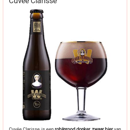
Cuvée Clarisse
Cuvée Clarisse is een
robijnrood donker zwaar bier
van