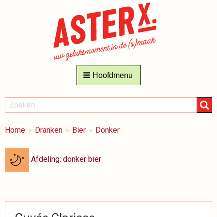
Hoofdmenu
ZOEKEN
Zoeken
BREADCRUMBS
Je
Home
Dranken
Bier
Donker
bent
hier:
Afdeling: donker bier