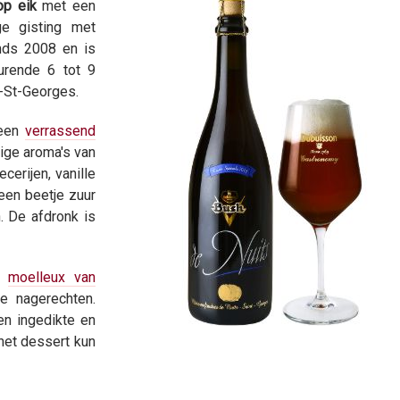
op eik
met een
ge gisting met
inds 2008 en is
urende 6 tot 9
-St-Georges.
 een
verrassend
tige aroma's van
ecerijen, vanille
een beetje zuur
. De afdronk is
ij
moelleux van
e nagerechten.
en ingedikte en
het dessert kun