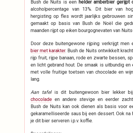
Bush de Nuits is een
helder amberbier gerijpt 
alcoholpercentage van 13%. Dit bier van ho
hergisting op fles wordt jaarlijks gebrouwen s
gemaakt op basis van Bush de Noël die ged
maanden rijpt op eiken bourgognevaten van Nuits
Door deze buitengewone rijping verkrijgt men
bier met karakter
. Bush de Nuits ontwikkelt krach
rijp fruit, rijpe banaan, rode en zwarte bessen, sp
en licht gebrand hout. De smaak is uitbundig en 
met volle fruitige toetsen van chocolade en wijn
lang.
Aan tafel
is dit buitengewoon bier lekker b
chocolade
en andere stevige en eerder zacht
Bush de Nuits kan ook dienen als basis voor e
gekaramelliseerde saus bij een dessert. Ook na 
je dit bier serveren i.p.v. koffie.