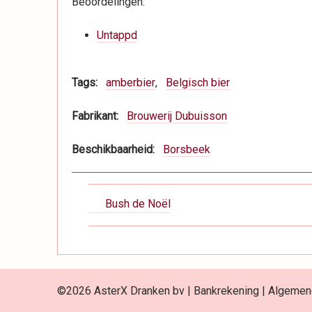
Beoordelingen:
Untappd
Tags
amberbier
Belgisch bier
Fabrikant
Brouwerij Dubuisson
Beschikbaarheid
Borsbeek
Boeknavigatie-
Bush de Noël
links
voor
Dranken
©2026 AsterX Dranken bv |
Bankrekening
|
Algemen