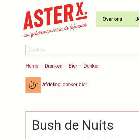
Over ons
J
ZOEKEN
Zoeken
BREADCRUMBS
Je
Home
Dranken
Bier
Donker
bent
hier:
Afdeling: donker bier
Bush de Nuits