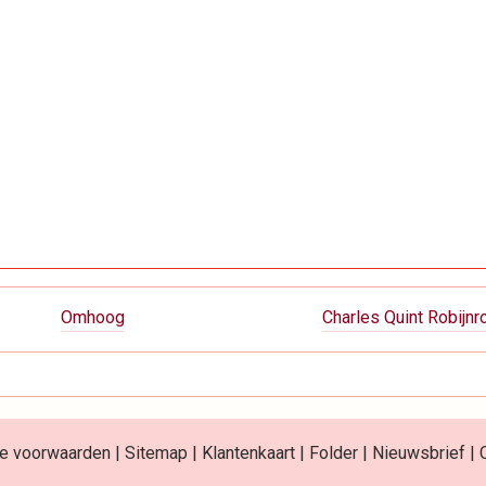
Omhoog
Charles Quint Robijnr
e voorwaarden
|
Sitemap
|
Klantenkaart
|
Folder
|
Nieuwsbrief
|