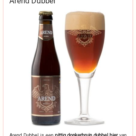
Arend Dubbel
Arend Dubbel is een
pittig donkerbruin dubbel bier
van