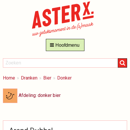
Hoofdmenu
ZOEKEN
Zoeken
BREADCRUMBS
Je
Home
Dranken
Bier
Donker
bent
hier:
Afdeling: donker bier