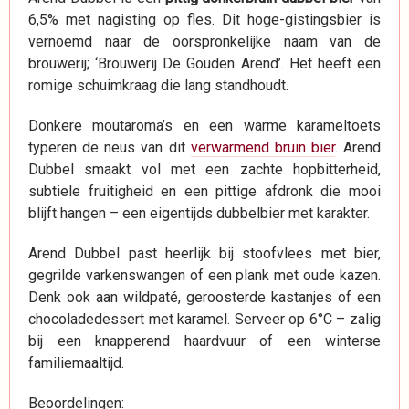
6,5% met nagisting op fles. Dit hoge-gistingsbier is
vernoemd naar de oorspronkelijke naam van de
brouwerij; ‘Brouwerij De Gouden Arend’. Het heeft een
romige schuimkraag die lang standhoudt.
Donkere moutaroma’s en een warme karameltoets
typeren de neus van dit
verwarmend bruin bier
. Arend
Dubbel smaakt vol met een zachte hopbitterheid,
subtiele fruitigheid en een pittige afdronk die mooi
blijft hangen – een eigentijds dubbelbier met karakter.
Arend Dubbel past heerlijk bij stoofvlees met bier,
gegrilde varkenswangen of een plank met oude kazen.
Denk ook aan wildpaté, geroosterde kastanjes of een
chocoladedessert met karamel. Serveer op 6°C – zalig
bij een knapperend haardvuur of een winterse
familiemaaltijd.
Beoordelingen: