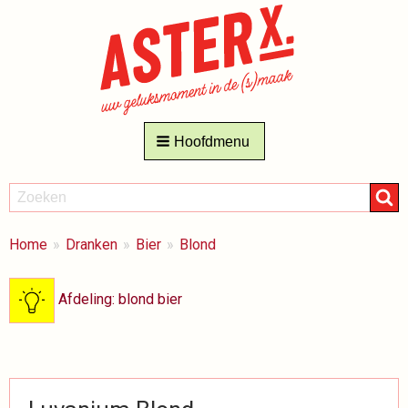
Hoofdmenu
ZOEKEN
Zoeken
BREADCRUMBS
Je
Home
Dranken
Bier
Blond
bent
hier:
Afdeling: blond bier