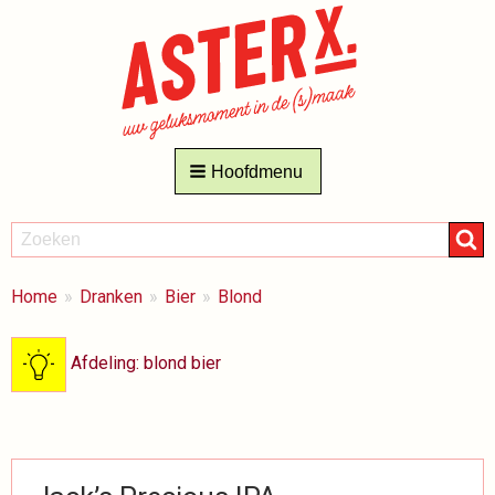
Hoofdmenu
ZOEKEN
Zoeken
BREADCRUMBS
Je
Home
Dranken
Bier
Blond
bent
hier:
Afdeling: blond bier