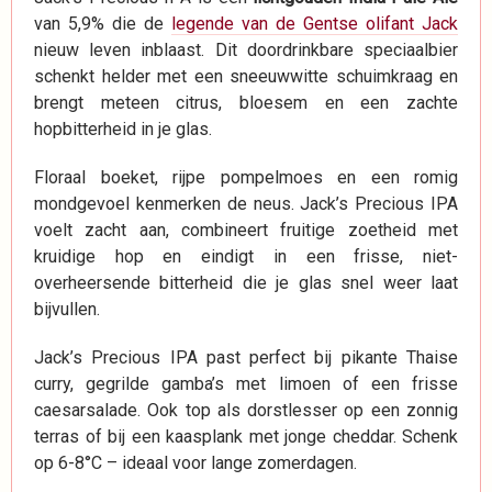
van 5,9% die de
legende van de Gentse olifant Jack
nieuw leven inblaast. Dit doordrinkbare speciaalbier
schenkt helder met een sneeuwwitte schuimkraag en
brengt meteen citrus, bloesem en een zachte
hopbitterheid in je glas.
Floraal boeket, rijpe pompelmoes en een romig
mondgevoel kenmerken de neus. Jack’s Precious IPA
voelt zacht aan, combineert fruitige zoetheid met
kruidige hop en eindigt in een frisse, niet-
overheersende bitterheid die je glas snel weer laat
bijvullen.
Jack’s Precious IPA past perfect bij pikante Thaise
curry, gegrilde gamba’s met limoen of een frisse
caesarsalade. Ook top als dorstlesser op een zonnig
terras of bij een kaasplank met jonge cheddar. Schenk
op 6-8°C – ideaal voor lange zomerdagen.