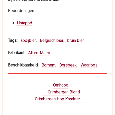
Beoordelingen:
Untappd
Tags
abdijbier
Belgisch bier
bruin bier
Fabrikant
Alken-Maes
Beschikbaarheid
Bornem
Borsbeek
Waarloos
Boeknavigatie-
Omhoog
links
Grimbergen Blond
voor
Grimbergen Hop Karakter
Dranken