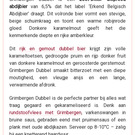
abdijbier
van 6,5% dat het label ‘Erkend Belgisch
Abdijbier’ draagt. Dit volronde bier vormt een stevige,
beige schuimkraag en toont een warme robijnrode
gloed. Donkere karamelmout geeft het die
kenmerkende diepte en rijke amberkleur.
Dit
rijk en gemout dubbel bier
krijgt zijn volle
karameltoetsen, gedroogde pruim en rijp donker fruit
van donkere karamelmout en geroosterde gerstemout.
Grimbergen Dubbel smaakt bitterzoet met een diepe
moutigheid, een vleugje anijs en een lange,
verwarmende afdronk.
Grimbergen Dubbel is de perfecte partner bij alles wat
traag gegaard en gekarameliseerd is. Denk aan
rundstoofvlees met Grimbergen
, varkenswangen in
bruine saus, gebraden eend met pruimensaus of een
plank met oude abdijkazen. Serveer op 8-10°C – zalig
bij een knetterend haardvuur.