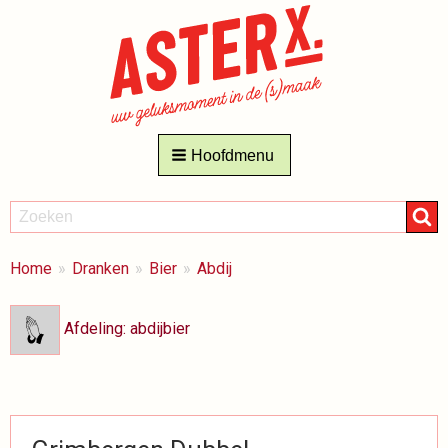
Hoofdmenu
ZOEKEN
Zoeken
BREADCRUMBS
Je
Home
Dranken
Bier
Abdij
bent
hier:
Afdeling: abdijbier