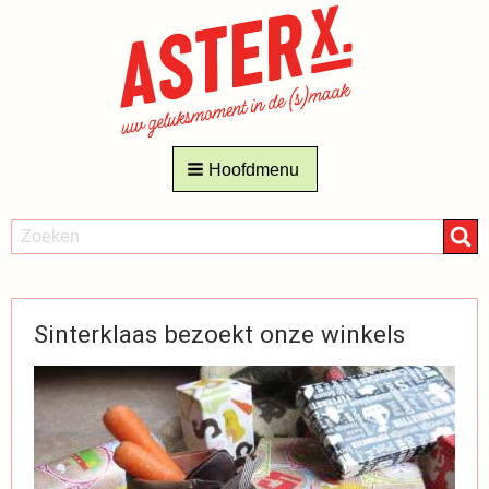
AsterX
Hoofdmenu
Dranken
Nieuws
ZOEKEN
Zoeken
Sinterklaas bezoekt onze winkels