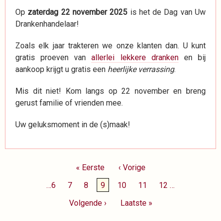
Op
zaterdag 22 november 2025
is het de Dag van Uw
Drankenhandelaar!
Zoals elk jaar trakteren we onze klanten dan. U kunt
gratis proeven van
allerlei lekkere dranken
en bij
aankoop krijgt u gratis een
heerlijke verrassing
.
Mis dit niet! Kom langs op 22 november en breng
gerust familie of vrienden mee.
Uw geluksmoment in de (s)maak!
Paginering
Eerste
« Eerste
Vorige
‹ Vorige
pagina
pagina
Page
…
6
Page
7
Page
8
Huidige
9
Page
10
Page
11
Page
12
…
pagina
Volgende
Volgende ›
Laatste
Laatste »
pagina
pagina