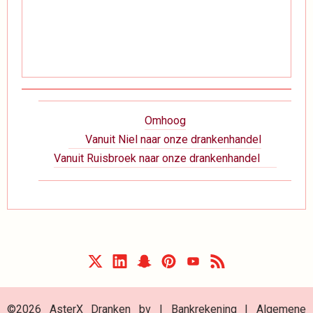
Boeknavigatie-
Omhoog
links
Vanuit Niel naar onze drankenhandel
voor
Vanuit Ruisbroek naar onze drankenhandel
Wegbeschrijving
©2026 AsterX Dranken bv |
Bankrekening
|
Algemene