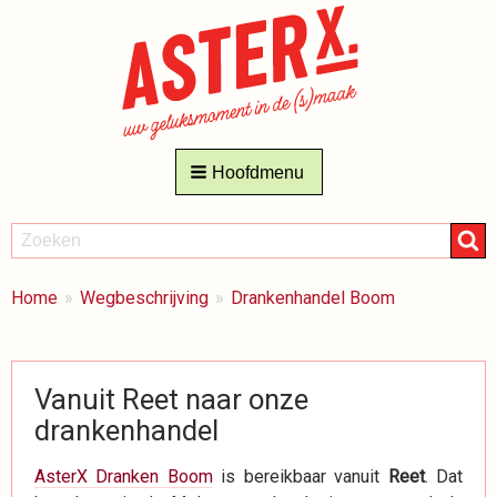
Hoofdmenu
ZOEKEN
Zoeken
BREADCRUMBS
Je
Home
Wegbeschrijving
Drankenhandel Boom
bent
hier:
Vanuit Reet naar onze
drankenhandel
AsterX Dranken Boom
is bereikbaar vanuit
Reet
. Dat