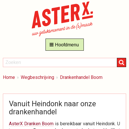
Hoofdmenu
ZOEKEN
Zoeken
BREADCRUMBS
Je
Home
Wegbeschrijving
Drankenhandel Boom
bent
hier:
Vanuit Heindonk naar onze
drankenhandel
AsterX Dranken Boom
is bereikbaar vanuit Heindonk. U