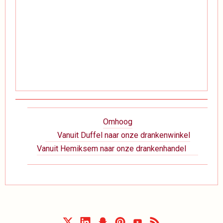
Boeknavigatie-
Omhoog
links
Vanuit Duffel naar onze drankenwinkel
voor
Vanuit Hemiksem naar onze drankenhandel
Wegbeschrijving