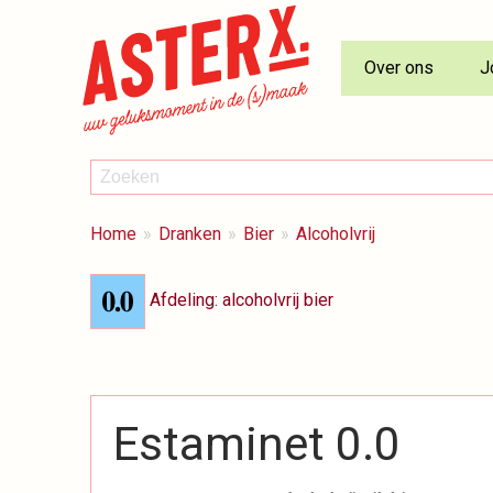
Over ons
J
ZOEKEN
Zoeken
BREADCRUMBS
Je
Home
Dranken
Bier
Alcoholvrij
bent
hier:
Afdeling: alcoholvrij bier
Estaminet 0.0