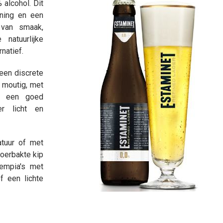
alcohol. Dit
jning en een
 van smaak,
natuurlijke
natief.
 een discrete
n moutig, met
en een goed
er licht en
atuur of met
roerbakte kip
oempia's met
f een lichte