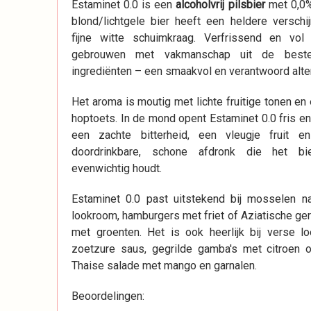
Estaminet 0.0 is een
alcoholvrij pilsbier
met 0,0% 
blond/lichtgele bier heeft een heldere verschi
fijne witte schuimkraag. Verfrissend en vol
gebrouwen met vakmanschap uit de beste 
ingrediënten – een smaakvol en verantwoord alter
Het aroma is moutig met lichte fruitige tonen en
hoptoets. In de mond opent Estaminet 0.0 fris e
een zachte bitterheid, een vleugje fruit 
doordrinkbare, schone afdronk die het bi
evenwichtig houdt.
Estaminet 0.0 past uitstekend bij mosselen n
lookroom, hamburgers met friet of Aziatische ge
met groenten. Het is ook heerlijk bij verse l
zoetzure saus, gegrilde gamba's met citroen o
Thaise salade met mango en garnalen.
Beoordelingen: