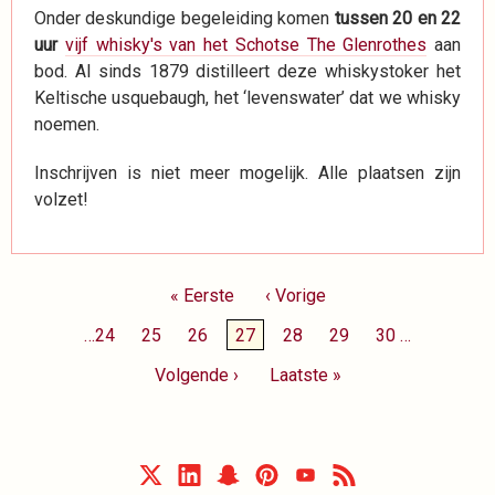
Onder deskundige begeleiding komen
tussen 20 en 22
uur
vijf whisky's van het Schotse The Glenrothes
aan
bod. Al sinds 1879 distilleert deze whiskystoker het
Keltische usquebaugh, het ‘levenswater’ dat we whisky
noemen.
Inschrijven is niet meer mogelijk. Alle plaatsen zijn
volzet!
Paginering
Eerste
« Eerste
Vorige
‹ Vorige
pagina
pagina
Page
…
24
Page
25
Page
26
Huidige
27
Page
28
Page
29
Page
30
…
pagina
Volgende
Volgende ›
Laatste
Laatste »
pagina
pagina