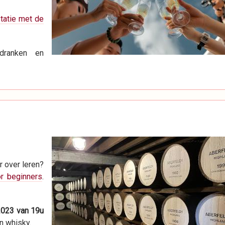
tatie met de
dranken en
r over leren?
r beginners
.
2023 van 19u
n whisky.