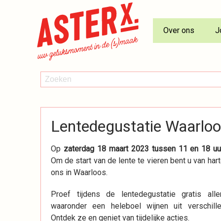
Over ons
J
AsterX
ZOEKEN
Zoeken
Dranken
Nieuws
Lentedegustatie Waarlo
Op
zaterdag 18 maart 2023 tussen 11 en 18 uu
Om de start van de lente te vieren bent u van har
ons in Waarloos.
Proef tijdens de lentedegustatie gratis alle
waaronder een heleboel wijnen uit verschill
Ontdek ze en geniet van tijdelijke acties.