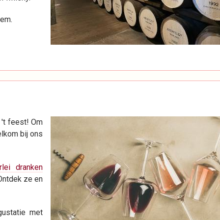
nem.
 't feest! Om
elkom bij ons
erlei dranken
Ontdek ze en
gustatie met