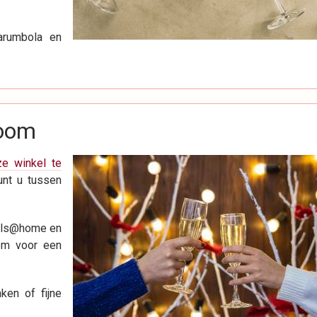
arumbola en
Boom
ze winkel te
nt u tussen
ails@home en
om voor een
ken of fijne