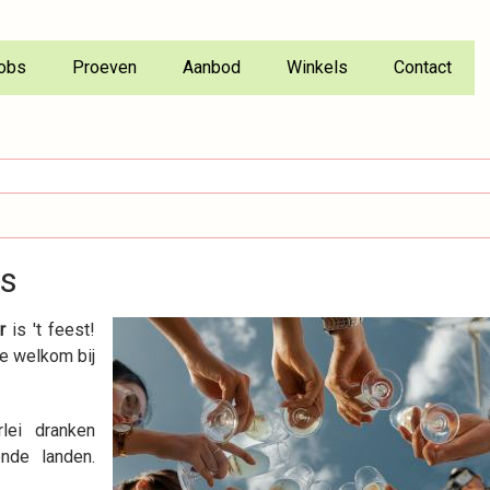
obs
Proeven
Aanbod
Winkels
Contact
os
r
is 't feest!
te welkom bij
rlei dranken
ende landen.