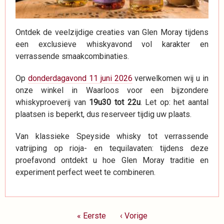
Ontdek de veelzijdige creaties van Glen Moray tijdens
een exclusieve whiskyavond vol karakter en
verrassende smaakcombinaties.
Op
donderdagavond 11 juni 2026
verwelkomen wij u in
onze winkel in Waarloos voor een bijzondere
whiskyproeverij van
19u30 tot 22u
. Let op: het aantal
plaatsen is beperkt, dus reserveer tijdig uw plaats.
Van klassieke Speyside whisky tot verrassende
vatrijping op rioja- en tequilavaten: tijdens deze
proefavond ontdekt u hoe Glen Moray traditie en
experiment perfect weet te combineren.
Paginering
Eerste
« Eerste
Vorige
‹ Vorige