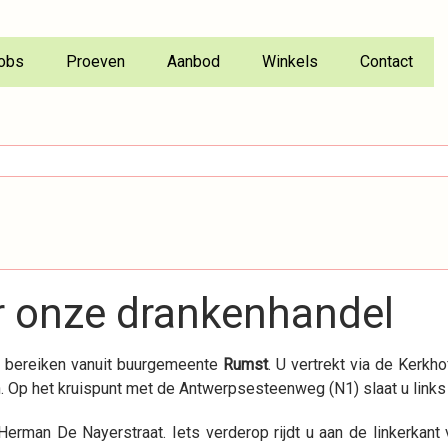
obs
Proeven
Aanbod
Winkels
Contact
r onze drankenhandel
u bereiken vanuit buurgemeente
Rumst
. U vertrekt via de Kerkho
h. Op het kruispunt met de Antwerpsesteenweg (N1) slaat u links 
e Herman De Nayerstraat. Iets verderop rijdt u aan de linkerkant