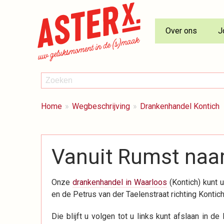
Over ons
J
ZOEKEN
Zoeken
BREADCRUMBS
Je
Home
Wegbeschrijving
Drankenhandel Kontich
bent
hier:
Vanuit Rumst naa
Onze
drankenhandel in Waarloos
(Kontich) kunt 
en de Petrus van der Taelenstraat richting Kontic
Die blijft u volgen tot u links kunt afslaan in d