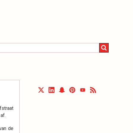
fstraat
af.
 van de