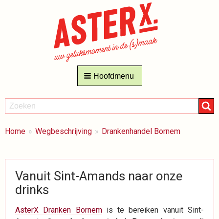
Hoofdmenu
ZOEKEN
Zoeken
BREADCRUMBS
Je
Home
Wegbeschrijving
Drankenhandel Bornem
bent
hier:
Vanuit Sint-Amands naar onze
drinks
AsterX Dranken Bornem
is te bereiken vanuit Sint-