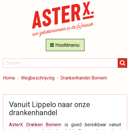
Hoofdmenu
ZOEKEN
Zoeken
BREADCRUMBS
Je
Home
Wegbeschrijving
Drankenhandel Bornem
bent
hier:
Vanuit Lippelo naar onze
drankenhandel
AsterX Dranken Bornem
is goed bereikbaar vanuit