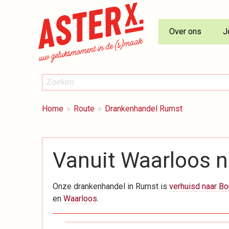
Over ons
J
ZOEKEN
Zoeken
BREADCRUMBS
Je
Home
Route
Drankenhandel Rumst
bent
hier:
Vanuit Waarloos 
Onze drankenhandel in Rumst is
verhuisd naar B
en
Waarloos
.