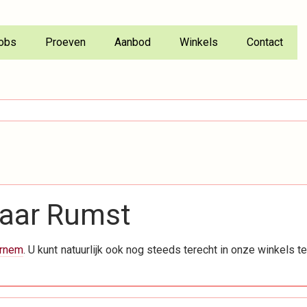
obs
Proeven
Aanbod
Winkels
Contact
naar Rumst
ornem
. U kunt natuurlijk ook nog steeds terecht in onze winkels t