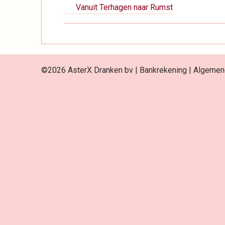
Boeknavigatie-
Vanuit Terhagen naar Rumst
links
voor
Route
©2026 AsterX Dranken bv |
Bankrekening
|
Algemen