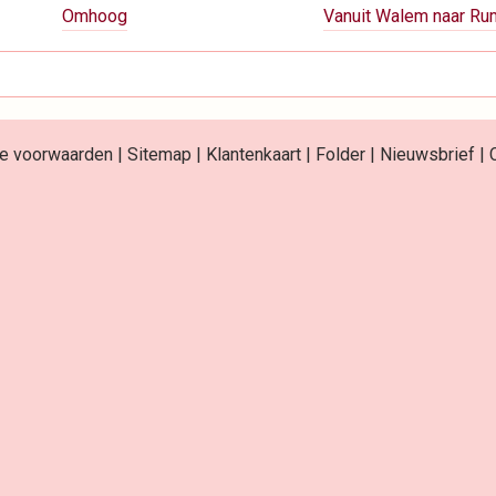
Omhoog
Vanuit Walem naar Ru
e voorwaarden
|
Sitemap
|
Klantenkaart
|
Folder
|
Nieuwsbrief
|